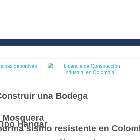
Construir una Bodega
n Mosquera
Tipo Hangar
 norma sismo resistente en Colom