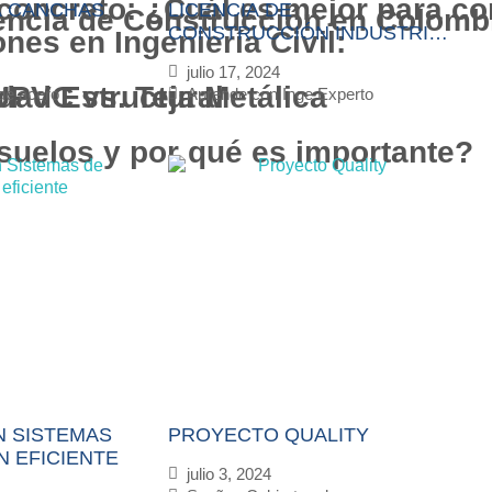
 concreto: ¿Cuál es mejor para co
A CANCHAS
LICENCIA DE
encia de Construcción en Colomb
CONSTRUCCIÓN INDUSTRIAL
es en Ingeniería Civil:
EN COLOMBIA
julio 17, 2024
UPVC vs. Teja Metálica
dad Estructural
de acero
Aprende con Inge Experto
suelos y por qué es importante?
N SISTEMAS
PROYECTO QUALITY
N EFICIENTE
julio 3, 2024