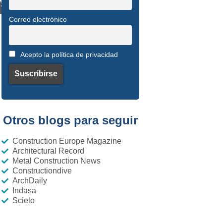
nstruir tu bodega
ia
Correo electrónico
Acepto la política de privacidad
Otros blogs para seguir
Construction Europe Magazine
Architectural Record
Metal Construction News
Constructiondive
ArchDaily
Indasa
Scielo