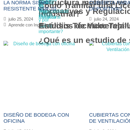
Estructura metálica vs
LA NORMA SISMO
CUBIERTA PAR
Cómo Tramitar una Lic
RESISTENTE NSR-10
DEPORTIVAS
Normativas y Regulacion
industrial?
julio 25, 2024
julio 24, 2024
Análisis Técnico: Teja 
Estudios de Vulnerabili
Aprende con Inge Experto
Sueños Cubiertos 
¿Qué es un estudio de 
DISEÑO DE BODEGA CON
CUBIERTAS CO
OFICINA
DE VENTILACIÓ