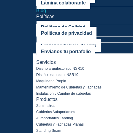
Lámina colaborante
Mega Proyectos
Blog
Políticas
Políticas de Calidad
Políticas de privacidad
Trabaja con nosotros
Envianos tu hoja de vida
Envianos tu portafolio
Home
Servicios
Diseño arquitectónico NSR10
Diseño estructural NSR10
Maquinaria Propia
Mantenimiento de Cubiertas y Fachadas
Instalación y Cambio de cubiertas
Productos
Suministros
Cubiertas Autoportantes
Autoportantes Landing
Cubiertas y Fachadas Planas
Standing Seam