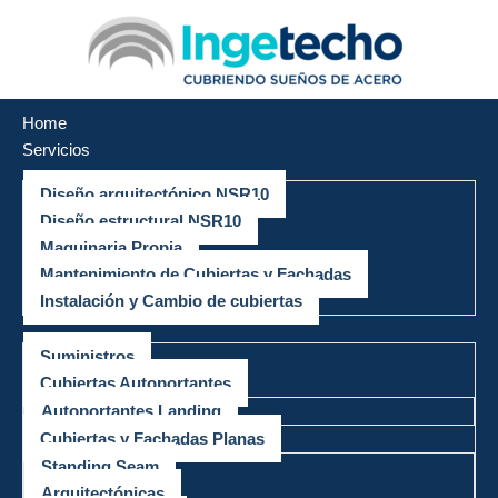
Saltar
al
contenido
Home
Servicios
Diseño arquitectónico NSR10
Diseño estructural NSR10
Maquinaria Propia
Mantenimiento de Cubiertas y Fachadas
Instalación y Cambio de cubiertas
Productos
Suministros
Cubiertas Autoportantes
Autoportantes Landing
Cubiertas y Fachadas Planas
Standing Seam
Arquitectónicas