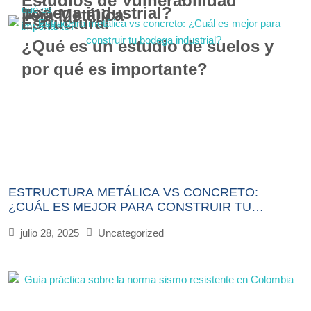
Estudios de Vulnerabilidad
bodega industrial?
Teja Metálica
Estructural
¿Qué es un estudio de suelos y
por qué es importante?
ESTRUCTURA METÁLICA VS CONCRETO:
¿CUÁL ES MEJOR PARA CONSTRUIR TU
BODEGA INDUSTRIAL?
julio 28, 2025
Uncategorized