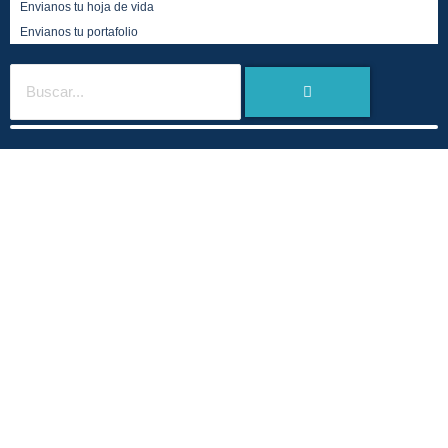
Envianos tu hoja de vida
Envianos tu portafolio
SUEÑOS DE ACERO
ACTUALIZACIONES Y
TENDENCIAS DEL SECTOR