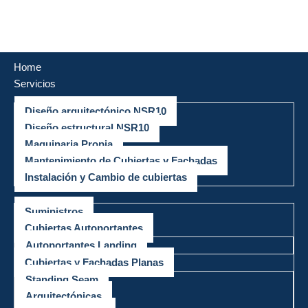
Saltar
al
Home
contenido
Servicios
Diseño arquitectónico NSR10
Diseño estructural NSR10
Maquinaria Propia
Mantenimiento de Cubiertas y Fachadas
Instalación y Cambio de cubiertas
Productos
Suministros
Cubiertas Autoportantes
Autoportantes Landing
Cubiertas y Fachadas Planas
Standing Seam
Arquitectónicas