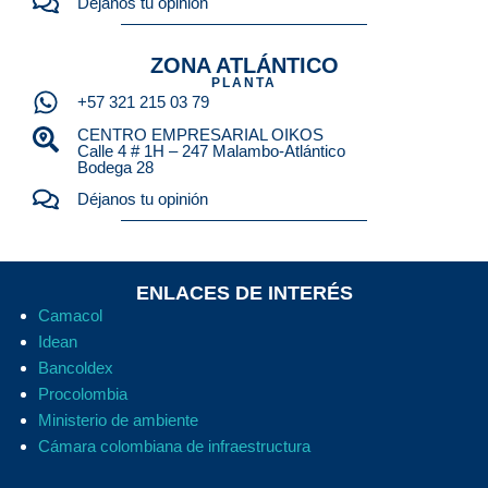
Déjanos tu opinión
ZONA ATLÁNTICO
PLANTA
+57 321 215 03 79
CENTRO EMPRESARIAL OIKOS
Calle 4 # 1H – 247 Malambo-Atlántico
Bodega 28
Déjanos tu opinión
ENLACES DE INTERÉS
Camacol
Idean
Bancoldex
Procolombia
Ministerio de ambiente
Cámara colombiana de infraestructura