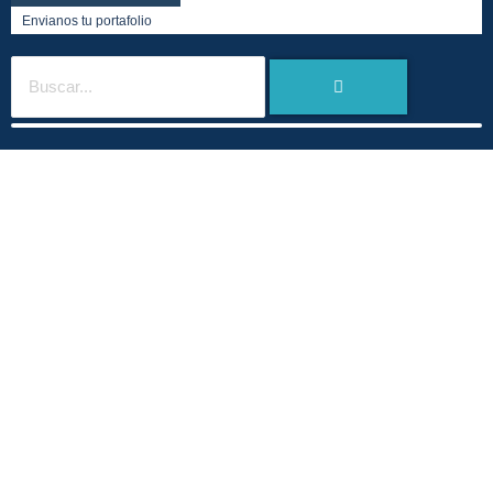
Envianos tu portafolio
TRABAJA CON
NOSOTROS
Encuentra nuestras vacantes y
registra tu hoja de vida