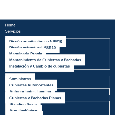
Saltar
al
Home
contenido
Servicios
Diseño arquitectónico NSR10
Diseño estructural NSR10
Maquinaria Propia
Mantenimiento de Cubiertas y Fachadas
Instalación y Cambio de cubiertas
Productos
Suministros
Cubiertas Autoportantes
Autoportantes Landing
Cubiertas y Fachadas Planas
Standing Seam
Arquitectónicas