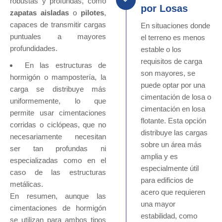
robustas y profundas, como
por Losas
zapatas aisladas
o
pilotes
,
capaces de transmitir cargas
En situaciones donde
puntuales a mayores
el terreno es menos
profundidades.
estable o los
requisitos de carga
En las estructuras de
son mayores, se
hormigón o mampostería, la
puede optar por una
carga se distribuye más
cimentación de losa o
uniformemente, lo que
cimentación en losa
permite usar cimentaciones
flotante. Esta opción
corridas o ciclópeas, que no
distribuye las cargas
necesariamente necesitan
sobre un área más
ser tan profundas ni
amplia y es
especializadas como en el
especialmente útil
caso de las estructuras
para edificios de
metálicas.
acero que requieren
En resumen, aunque las
una mayor
cimentaciones de hormigón
estabilidad, como
se utilizan para ambos tipos