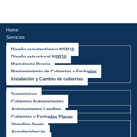
Saltar
al
Home
contenido
Servicios
Diseño arquitectónico NSR10
Diseño estructural NSR10
Maquinaria Propia
Mantenimiento de Cubiertas y Fachadas
Instalación y Cambio de cubiertas
Productos
Suministros
Cubiertas Autoportantes
Autoportantes Landing
Cubiertas y Fachadas Planas
Standing Seam
Arquitectónicas