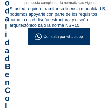
o
propuesta cumple con la normatividad vigente.
d
Si usted requiere tramitar su licencia modalidad B,
podemos apoyarle con parte de los requisitos
a
como lo es el diseño estructural y diseño
l
arquitectónico bajo la norma NSR10.
i
Consulta por whatsapp
d
a
d
B
e
n
C
o
l