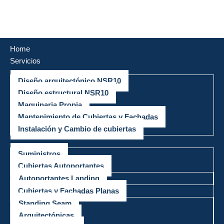
Saltar
al
Home
contenido
Servicios
Diseño arquitectónico NSR10
Diseño estructural NSR10
Maquinaria Propia
Mantenimiento de Cubiertas y Fachadas
Instalación y Cambio de cubiertas
Productos
Suministros
Cubiertas Autoportantes
Autoportantes Landing
Cubiertas y Fachadas Planas
Standing Seam
Arquitectónicas