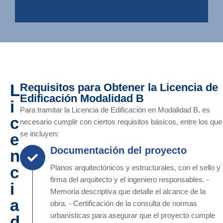
L
Requisitos para Obtener la Licencia de
Edificación Modalidad B
i
Para tramitar la Licencia de Edificación en Modalidad B, es
c
necesario cumplir con ciertos requisitos básicos, entre los que
se incluyen:
e
Documentación del proyecto
n
c
Planos arquitectónicos y estructurales, con el sello y
firma del arquitecto y el ingeniero responsables. -
i
Memoria descriptiva que detalle el alcance de la
a
obra. - Certificación de la consulta de normas
urbanísticas para asegurar que el proyecto cumple
d