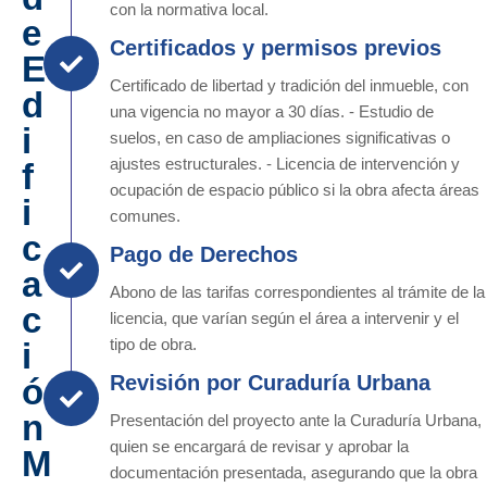
con la normativa local.
e
Certificados y permisos previos
E
Certificado de libertad y tradición del inmueble, con
d
una vigencia no mayor a 30 días. - Estudio de
i
suelos, en caso de ampliaciones significativas o
ajustes estructurales. - Licencia de intervención y
f
ocupación de espacio público si la obra afecta áreas
i
comunes.
c
Pago de Derechos
a
Abono de las tarifas correspondientes al trámite de la
c
licencia, que varían según el área a intervenir y el
tipo de obra.
i
Revisión por Curaduría Urbana
ó
n
Presentación del proyecto ante la Curaduría Urbana,
quien se encargará de revisar y aprobar la
M
documentación presentada, asegurando que la obra