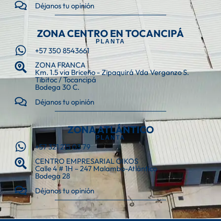
Déjanos tu opinión
ZONA CENTRO EN TOCANCIPÁ
PLANTA
+57 350 8543661
ZONA FRANCA
Km. 1.5 via Briceño - Zipaquirá Vda Verganzo S.
Tibitoc / Tocancipá
Bodega 30 C.
Déjanos tu opinión
ZONA ATLÁNTICO
PLANTA
+57 321 215 03 79
CENTRO EMPRESARIAL OIKOS
Calle 4 # 1H – 247 Malambo-Atlántico
Bodega 28
Déjanos tu opinión