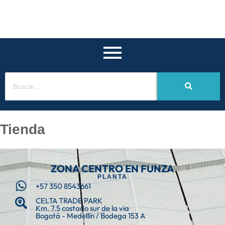
Saltar
al
contenido
Tienda
ZONA CENTRO EN FUNZA
PLANTA
+57 350 8543661
CELTA TRADE PARK
Km. 7.5 costado sur de la via
Bogotá - Medellín / Bodega 153 A