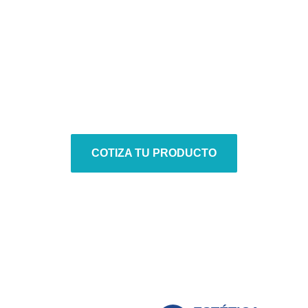
STANDING SEAM
La Solución Ideal para Techos y Fachadas
Modernas
COTIZA TU PRODUCTO